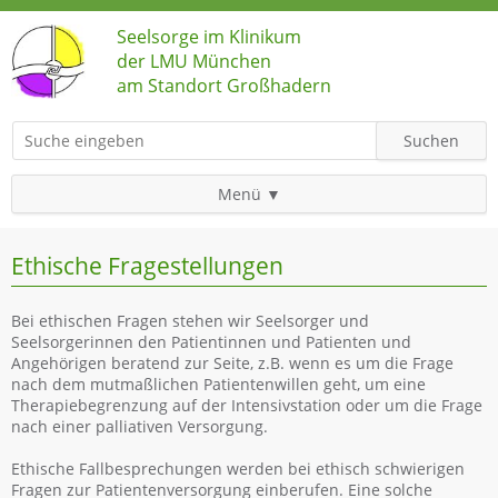
Seelsorge im Klinikum
der LMU München
am Standort Großhadern
Suchbegriffe
Suchen
Menü
Navigation
Startseite
Ethische Fragestellungen
überspringen
Kontakt
Bei ethischen Fragen stehen wir Seelsorger und
Erreichbarkeit katholische Seelsorge
Seelsorgerinnen den Patientinnen und Patienten und
Erreichbarkeit evangelische Seelsorge
Angehörigen beratend zur Seite, z.B. wenn es um die Frage
nach dem mutmaßlichen Patientenwillen geht, um eine
Sekretariat
Therapiebegrenzung auf der Intensivstation oder um die Frage
Seelsorgeteam
nach einer palliativen Versorgung.
Ehrenamtlich Mitarbeitende
Ethische Fallbesprechungen werden bei ethisch schwierigen
Stationen
Fragen zur Patientenversorgung einberufen. Eine solche