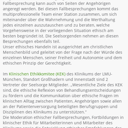
Fallbesprechung kann auch von Seiten der Angehörigen
Patienten und Angehörige
angeregt werden. Bei diesen Fallbesprechungen kommt das
Gottesdienste
multiprofessionelle Team einer Station zusammen, um sich
miteinander über die Wahrnehmung und die Werthaltung
Gedenkfeiern
jedes einzelnen auszutauschen und zu beraten, welche
Kirchenzentrum
Vorgehensweise in der vorliegenden Situation ethisch am
besten begründet ist. Die Seelsorgenden nehmen an diesen
Schwerpunkte unserer Arbeit
Besprechungen ebenfalls teil.
Konzept der Seelsorge
Unser ethisches Handeln ist ausgerichtet am christlichen
Menschenbild und geleitet von der Frage nach der Würde des
Spirituelle Texte
einzelnen Menschen, seiner Freiheit und Autonomie und dem
Materialien
ethischen Prinzip der Gerechtigkeit.
Mitarbeitende des Hauses
Im
Klinischen Ethikkomitee (KEK)
des Klinikums der LMU-
München, Standort Großhadern und Innenstadt sind 2
Kursangebote
Vertreter der Seelsorge Mitglieder. „Wesentliche Ziele des KEK
Klinische Seelsorgeausbildung - KSA
sind, die ethische Reflexion von Behandlungsentscheidungen
zu fördern und die Kommunikation über ethische Fragen im
Ausbildung ehrenamtlich Mitarbeitende
klinischen Alltag zwischen Patienten, Angehörigen sowie allen
Fortbildung ehrenamtlich Mitarbeitende
an der Patientenversorgung beteiligten Berufsgruppen und
Disziplinen des Klinikums zu unterstützen.“
Ehrenamtliche Tätigkeit
Die Moderation ethischer Fallbesprechungen, Fortbildungen in
Spendenmöglichkeit
klinischer Ethik für Mitarbeiterinnen und Mitarbeiter des