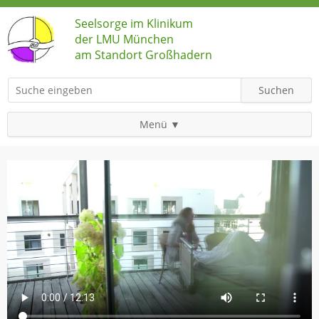
Seelsorge im Klinikum
der LMU München
am Standort Großhadern
Suchbegriffe
Suchen
Menü
Navigation
Startseite
überspringen
Kontakt
Erreichbarkeit katholische Seelsorge
Erreichbarkeit evangelische Seelsorge
Sekretariat
Seelsorgeteam
Ehrenamtlich Mitarbeitende
Stationen