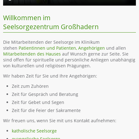
Patienten und Angehörige
Gottesdienste
Willkommen im
Gedenkfeiern
Seelsorgezentrum Großhadern
Kirchenzentrum
Schwerpunkte unserer Arbeit
Die Mitarbeitenden der Seelsorge im Klinikum
stehen
Patientinnen und Patienten, Angehörigen
und allen
Konzept der Seelsorge
Mitarbeitenden des Hauses
auf Wunsch gerne zur Seite. Sie
Spirituelle Texte
sind offen für spirituelle und persönliche Anliegen unabhängig
von kulturellen und religiösen Prägungen.
Materialien
Wir haben Zeit für Sie und Ihre Angehörigen:
Mitarbeitende des Hauses
Zeit zum Zuhören
Kursangebote
Zeit für Gespräch und Beratung
Klinische Seelsorgeausbildung - KSA
Zeit für Gebet und Segen
Ausbildung ehrenamtlich Mitarbeitende
Zeit für die Feier der Sakramente
Fortbildung ehrenamtlich Mitarbeitende
Wir freuen uns, wenn Sie mit uns Kontakt aufnehmen:
Ehrenamtliche Tätigkeit
katholische Seelsorge
Spendenmöglichkeit
evangelische Seelsorge